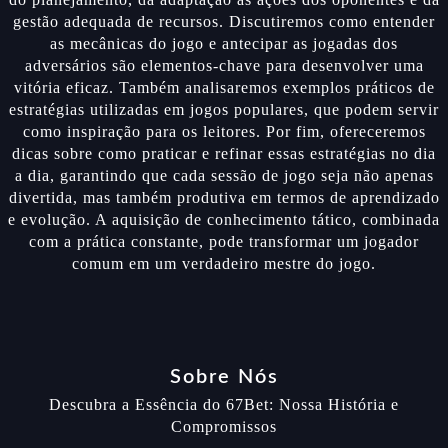
gestão adequada de recursos. Discutiremos como entender
as mecânicas do jogo e antecipar as jogadas dos
adversários são elementos-chave para desenvolver uma
vitória eficaz. Também analisaremos exemplos práticos de
estratégias utilizadas em jogos populares, que podem servir
como inspiração para os leitores. Por fim, ofereceremos
dicas sobre como praticar e refinar essas estratégias no dia
a dia, garantindo que cada sessão de jogo seja não apenas
divertida, mas também produtiva em termos de aprendizado
e evolução. A aquisição de conhecimento tático, combinada
com a prática constante, pode transformar um jogador
comum em um verdadeiro mestre do jogo.
Sobre Nós
Descubra a Essência do 67Bet: Nossa História e
Compromissos