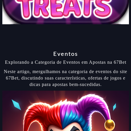
Eventos
Explorando a Categoria de Eventos em Apostas na 67Bet
Neste artigo, mergulhamos na categoria de eventos do site
67Bet, discutindo suas características, ofertas de jogos e
dicas para apostas bem-sucedidas.