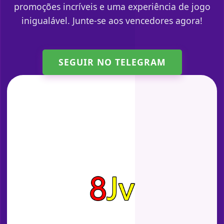
promoções incríveis e uma experiência de jogo
inigualável. Junte-se aos vencedores agora!
SEGUIR NO TELEGRAM