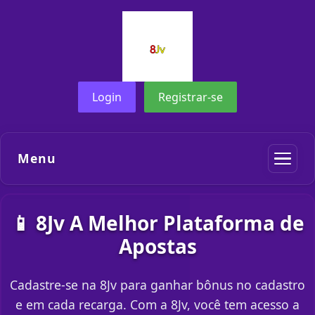
Login
Registrar-se
Menu
📱 8Jv A Melhor Plataforma de
Apostas
Cadastre-se na 8Jv para ganhar bônus no cadastro
e em cada recarga. Com a 8Jv, você tem acesso a