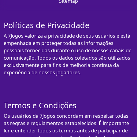
Sitemap
Políticas de Privacidade
A 7Jogos valoriza a privacidade de seus usuários e está
empenhada em proteger todas as informações
pessoais fornecidas durante o uso de nossos canais de
comunicação. Todos os dados coletados são utilizados
exclusivamente para fins de melhoria contínua da
experiência de nossos jogadores.
Termos e Condições
Os usuários da 7Jogos concordam em respeitar todas
as regras e regulamentos estabelecidos. É importante
ler e entender todos os termos antes de participar de