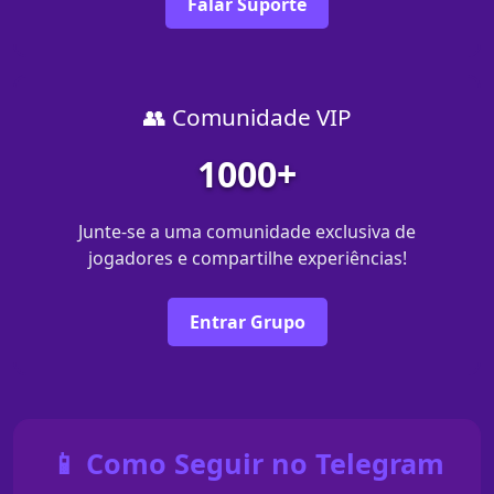
Falar Suporte
👥 Comunidade VIP
1000+
Junte-se a uma comunidade exclusiva de
jogadores e compartilhe experiências!
Entrar Grupo
📱 Como Seguir no Telegram