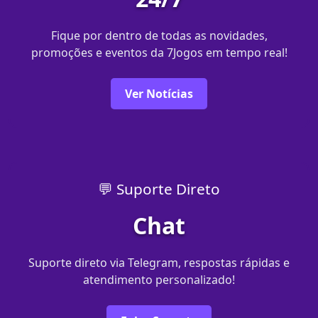
Fique por dentro de todas as novidades,
promoções e eventos da 7Jogos em tempo real!
Ver Notícias
💬 Suporte Direto
Chat
Suporte direto via Telegram, respostas rápidas e
atendimento personalizado!