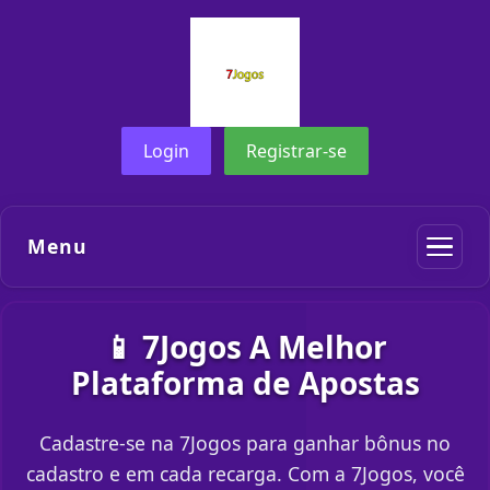
Login
Registrar-se
Menu
📱 7Jogos A Melhor
Plataforma de Apostas
Cadastre-se na 7Jogos para ganhar bônus no
cadastro e em cada recarga. Com a 7Jogos, você