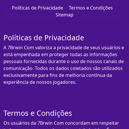
Políticas de Privacidade
Termos e Condições
Sitemap
Políticas de Privacidade
A 7Brwin Com valoriza a privacidade de seus usuários e
está empenhada em proteger todas as informações
pessoais fornecidas durante o uso de nossos canais de
comunicação. Todos os dados coletados são utilizados
exclusivamente para fins de melhoria contínua da
experiência de nossos jogadores.
Termos e Condições
Os usuários da 7Brwin Com concordam em respeitar