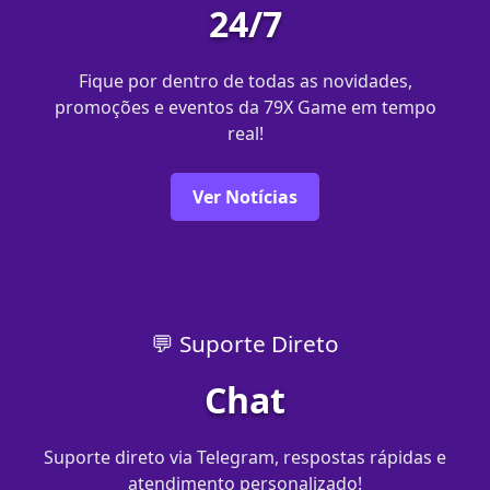
24/7
Fique por dentro de todas as novidades,
promoções e eventos da 79X Game em tempo
real!
Ver Notícias
💬 Suporte Direto
Chat
Suporte direto via Telegram, respostas rápidas e
atendimento personalizado!