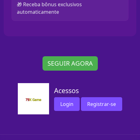
🎁 Receba bônus exclusivos
automaticamente
SEGUIR AGORA
Acessos
Login
Registrar-se