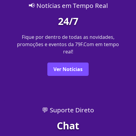
📢 Notícias em Tempo Real
24/7
Fique por dentro de todas as novidades,
promoções e eventos da 79F.Com em tempo
real!
Ver Notícias
💬 Suporte Direto
Chat