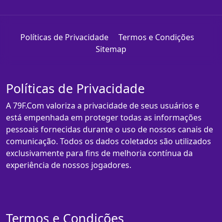
Políticas de Privacidade
Termos e Condições
Sitemap
Políticas de Privacidade
A 79F.Com valoriza a privacidade de seus usuários e
está empenhada em proteger todas as informações
pessoais fornecidas durante o uso de nossos canais de
comunicação. Todos os dados coletados são utilizados
exclusivamente para fins de melhoria contínua da
experiência de nossos jogadores.
Termos e Condições