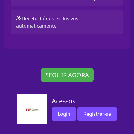
🎁 Receba bônus exclusivos
automaticamente
SEGUIR AGORA
Acessos
Login
Registrar-se