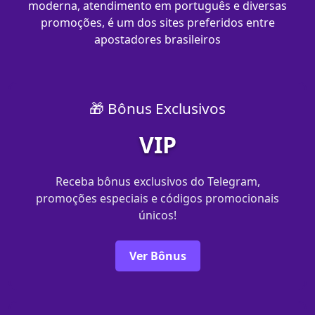
moderna, atendimento em português e diversas
promoções, é um dos sites preferidos entre
apostadores brasileiros
🎁 Bônus Exclusivos
VIP
Receba bônus exclusivos do Telegram,
promoções especiais e códigos promocionais
únicos!
Ver Bônus