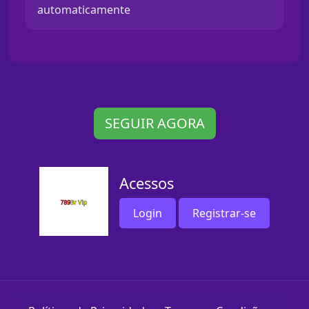
automaticamente
SEGUIR AGORA
Acessos
Login
Registrar-se