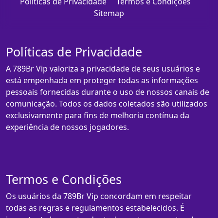
Políticas de Privacidade
Termos e Condições
Sitemap
Políticas de Privacidade
A 789Br Vip valoriza a privacidade de seus usuários e
está empenhada em proteger todas as informações
pessoais fornecidas durante o uso de nossos canais de
comunicação. Todos os dados coletados são utilizados
exclusivamente para fins de melhoria contínua da
experiência de nossos jogadores.
Termos e Condições
Os usuários da 789Br Vip concordam em respeitar
todas as regras e regulamentos estabelecidos. É