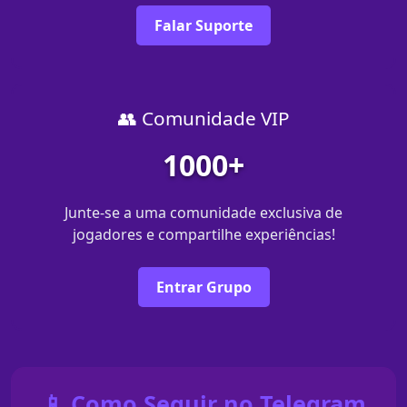
Falar Suporte
👥 Comunidade VIP
1000+
Junte-se a uma comunidade exclusiva de
jogadores e compartilhe experiências!
Entrar Grupo
📱 Como Seguir no Telegram