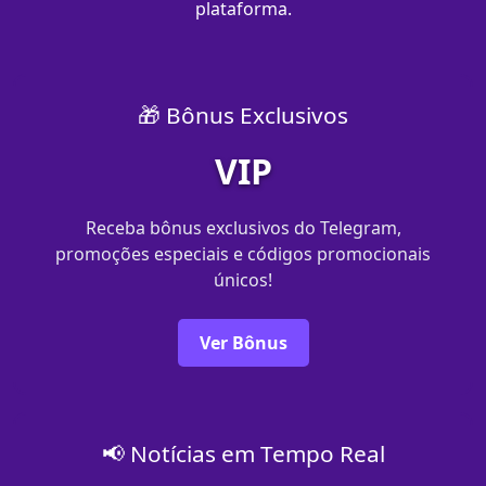
plataforma.
🎁 Bônus Exclusivos
VIP
Receba bônus exclusivos do Telegram,
promoções especiais e códigos promocionais
únicos!
Ver Bônus
📢 Notícias em Tempo Real