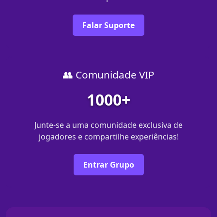
Falar Suporte
👥 Comunidade VIP
1000+
Junte-se a uma comunidade exclusiva de
jogadores e compartilhe experiências!
Entrar Grupo