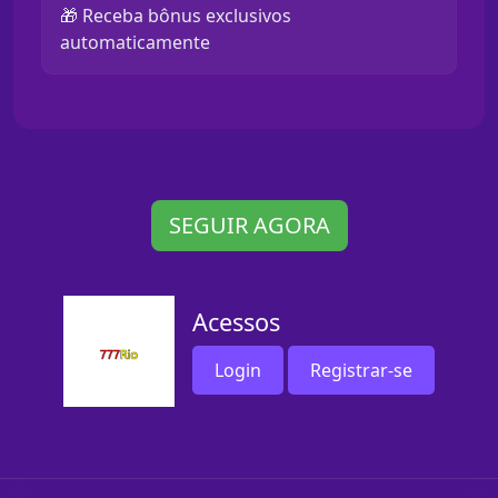
🎁 Receba bônus exclusivos
automaticamente
SEGUIR AGORA
Acessos
Login
Registrar-se