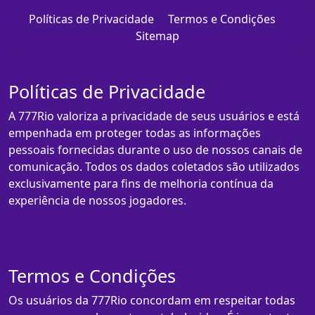
Políticas de Privacidade
Termos e Condições
Sitemap
Políticas de Privacidade
A 777Rio valoriza a privacidade de seus usuários e está
empenhada em proteger todas as informações
pessoais fornecidas durante o uso de nossos canais de
comunicação. Todos os dados coletados são utilizados
exclusivamente para fins de melhoria contínua da
experiência de nossos jogadores.
Termos e Condições
Os usuários da 777Rio concordam em respeitar todas