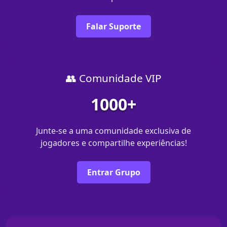
Falar Suporte
👥 Comunidade VIP
1000+
Junte-se a uma comunidade exclusiva de
jogadores e compartilhe experiências!
Entrar Grupo