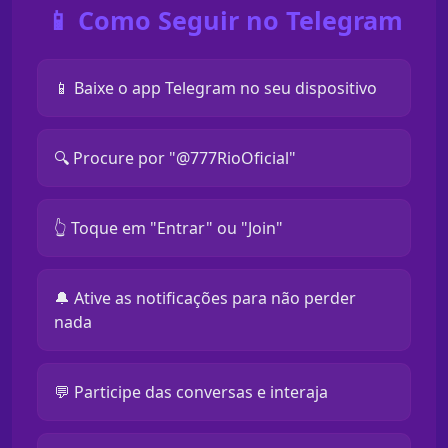
📱 Como Seguir no Telegram
📱 Baixe o app Telegram no seu dispositivo
🔍 Procure por "@777RioOficial"
👆 Toque em "Entrar" ou "Join"
🔔 Ative as notificações para não perder
nada
💬 Participe das conversas e interaja