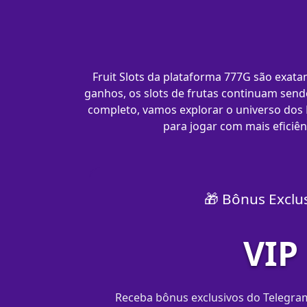
Fruit Slots da plataforma 777G são exata
ganhos, os slots de frutas continuam send
completo, vamos explorar o universo dos 
para jogar com mais eficiên
🎁 Bônus Exclu
VIP
Receba bônus exclusivos do Telegra