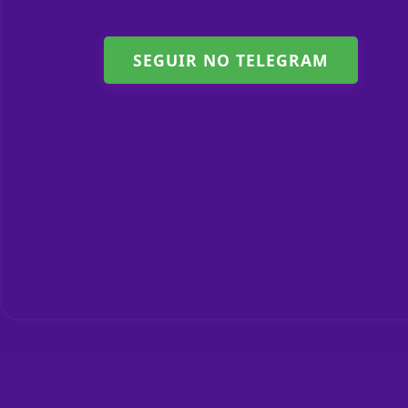
SEGUIR NO TELEGRAM