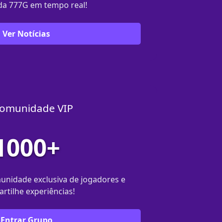
da 777G em tempo real!
Ver Notícias
Comunidade VIP
1000+
unidade exclusiva de jogadores e
rtilhe experiências!
Entrar Grupo