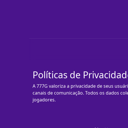
Políticas de Privacida
A 777G valoriza a privacidade de seus usuá
canais de comunicação. Todos os dados cole
jogadores.