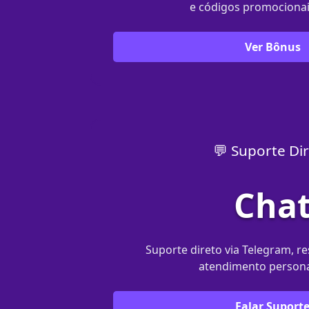
e códigos promocionai
Ver Bônus
💬 Suporte Di
Cha
Suporte direto via Telegram, r
atendimento persona
Falar Suport