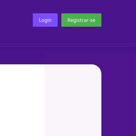
Login
Registrar-se