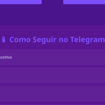
📱 Como Seguir no Telegram
ositivo