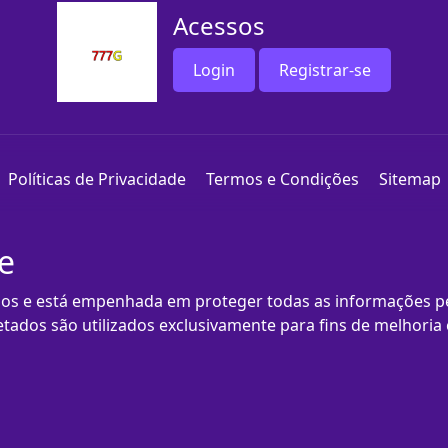
Acessos
Login
Registrar-se
Políticas de Privacidade
Termos e Condições
Sitemap
de
rios e está empenhada em proteger todas as informações p
tados são utilizados exclusivamente para fins de melhoria