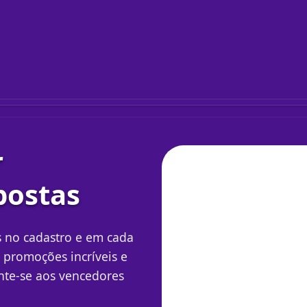
r
postas
 no cadastro e em cada
 promoções incríveis e
unte-se aos vencedores