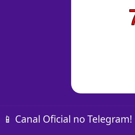
📱 Canal Oficial no Telegram!