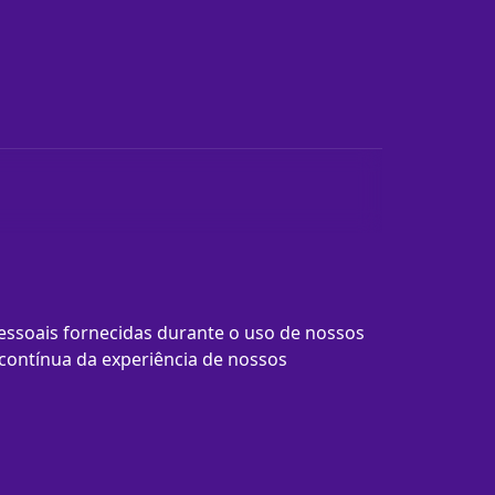
essoais fornecidas durante o uso de nossos
 contínua da experiência de nossos