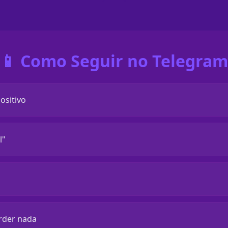
📱 Como Seguir no Telegram
ositivo
l"
erder nada