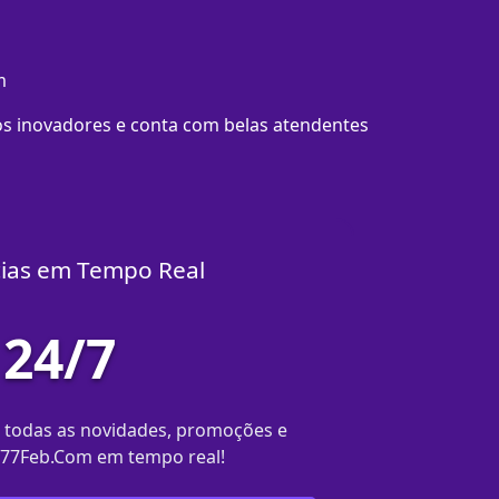
m
os inovadores e conta com belas atendentes
cias em Tempo Real
24/7
e todas as novidades, promoções e
777Feb.Com em tempo real!