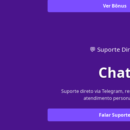
Ver Bônus
💬 Suporte Di
Cha
Suporte direto via Telegram, r
atendimento persona
Falar Suport