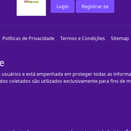
Login
Registrar-se
Políticas de Privacidade
Termos e Condições
Sitemap
de
us usuários e está empenhada em proteger todas as informa
os coletados são utilizados exclusivamente para fins de m