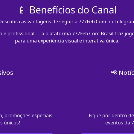
📱 Benefícios do Canal
Descubra as vantagens de seguir a 777Feb.Com no Telegra
 e profissional — a plataforma 777Feb.Com Brasil traz jog
para uma experiência visual e interativa única.
sivos
📢 Notí
m, promoções especiais
Fique por dentro d
s únicos!
eventos da 