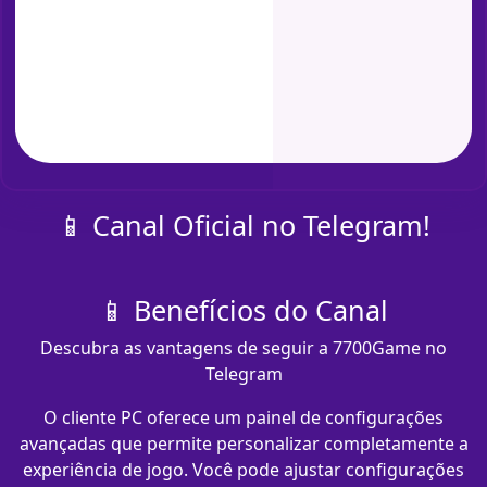
📱 Canal Oficial no Telegram!
📱 Benefícios do Canal
Descubra as vantagens de seguir a 7700Game no
Telegram
O cliente PC oferece um painel de configurações
avançadas que permite personalizar completamente a
experiência de jogo. Você pode ajustar configurações