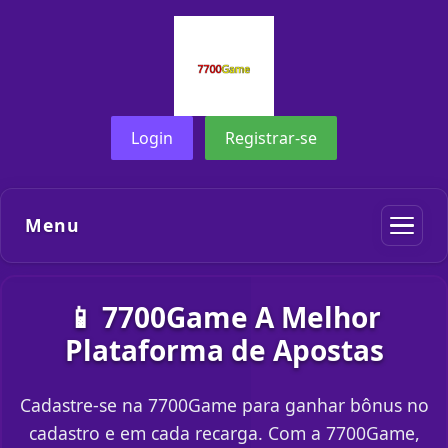
Login
Registrar-se
Menu
📱 7700Game A Melhor
Plataforma de Apostas
Cadastre-se na 7700Game para ganhar bônus no
cadastro e em cada recarga. Com a 7700Game,