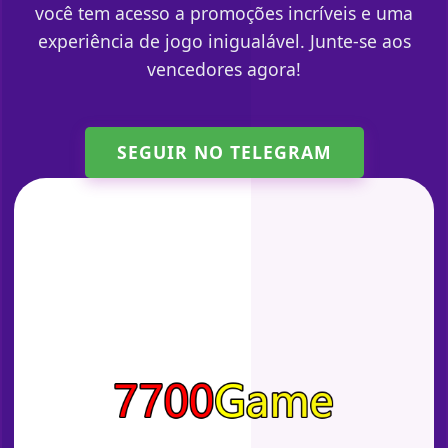
você tem acesso a promoções incríveis e uma
experiência de jogo inigualável. Junte-se aos
vencedores agora!
SEGUIR NO TELEGRAM