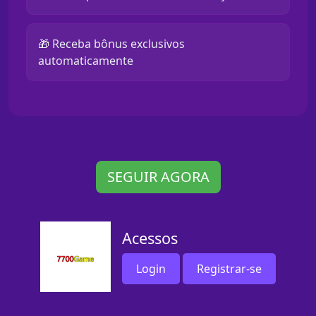
🎁 Receba bônus exclusivos
automaticamente
SEGUIR AGORA
Acessos
Login
Registrar-se