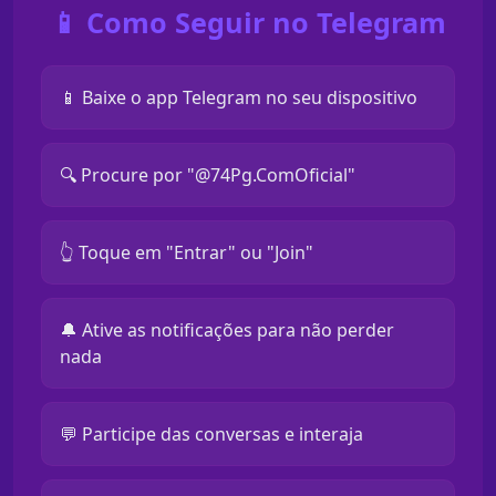
📱 Como Seguir no Telegram
📱 Baixe o app Telegram no seu dispositivo
🔍 Procure por "@74Pg.ComOficial"
👆 Toque em "Entrar" ou "Join"
🔔 Ative as notificações para não perder
nada
💬 Participe das conversas e interaja