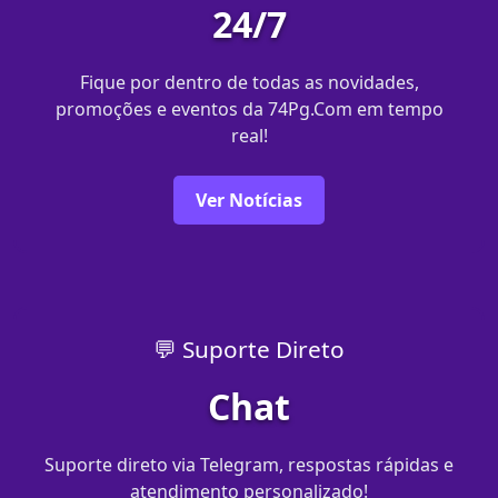
24/7
Fique por dentro de todas as novidades,
promoções e eventos da 74Pg.Com em tempo
real!
Ver Notícias
💬 Suporte Direto
Chat
Suporte direto via Telegram, respostas rápidas e
atendimento personalizado!