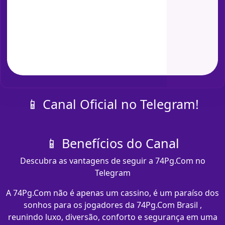
📱 Canal Oficial no Telegram!
📱 Benefícios do Canal
Descubra as vantagens de seguir a 74Pg.Com no
Telegram
A 74Pg.Com não é apenas um cassino, é um paraíso dos
sonhos para os jogadores da 74Pg.Com Brasil ,
reunindo luxo, diversão, conforto e segurança em uma