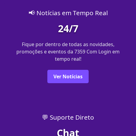
📢 Notícias em Tempo Real
24/7
Fique por dentro de todas as novidades,
promoções e eventos da 7359 Com Login em
tempo real!
Ver Notícias
💬 Suporte Direto
Chat