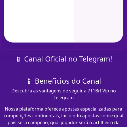
📱 Canal Oficial no Telegram!
📱 Benefícios do Canal
Descubra as vantagens de seguir a 711Brl Vip no
Telegram
Nossa plataforma oferece apostas especializadas para
competições continentais, incluindo apostas sobre qual
país será campeão, qual jogador será o artilheiro da