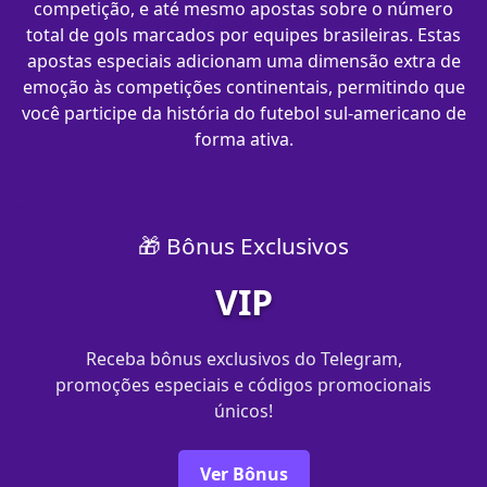
competição, e até mesmo apostas sobre o número
total de gols marcados por equipes brasileiras. Estas
apostas especiais adicionam uma dimensão extra de
emoção às competições continentais, permitindo que
você participe da história do futebol sul-americano de
forma ativa.
🎁 Bônus Exclusivos
VIP
Receba bônus exclusivos do Telegram,
promoções especiais e códigos promocionais
únicos!
Ver Bônus