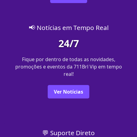
📢 Notícias em Tempo Real
24/7
Fique por dentro de todas as novidades,
promoções e eventos da 711Brl Vip em tempo
real!
Ver Notícias
💬 Suporte Direto