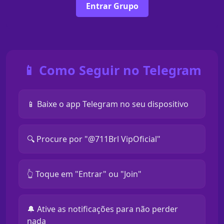
Entrar Grupo
📱 Como Seguir no Telegram
📱 Baixe o app Telegram no seu dispositivo
🔍 Procure por "@711Brl VipOficial"
👆 Toque em "Entrar" ou "Join"
🔔 Ative as notificações para não perder
nada