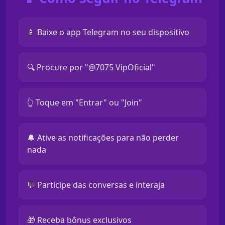
📱 Baixe o app Telegram no seu dispositivo
🔍 Procure por "@7075 VipOficial"
👆 Toque em "Entrar" ou "Join"
🔔 Ative as notificações para não perder
nada
💬 Participe das conversas e interaja
🎁 Receba bônus exclusivos