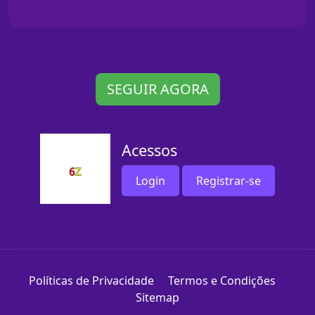
SEGUIR AGORA
Acessos
Login
Registrar-se
Políticas de Privacidade
Termos e Condições
Sitemap