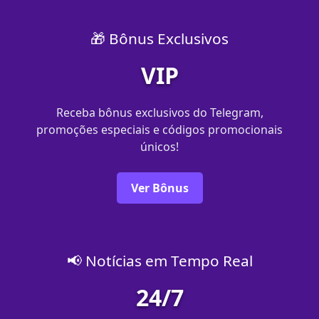
🎁 Bônus Exclusivos
VIP
Receba bônus exclusivos do Telegram,
promoções especiais e códigos promocionais
únicos!
Ver Bônus
📢 Notícias em Tempo Real
24/7