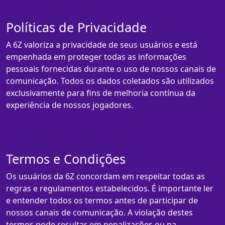
Políticas de Privacidade
A 6Z valoriza a privacidade de seus usuários e está
empenhada em proteger todas as informações
pessoais fornecidas durante o uso de nossos canais de
comunicação. Todos os dados coletados são utilizados
exclusivamente para fins de melhoria contínua da
experiência de nossos jogadores.
Termos e Condições
Os usuários da 6Z concordam em respeitar todas as
regras e regulamentos estabelecidos. É importante ler
e entender todos os termos antes de participar de
nossos canais de comunicação. A violação destes
termos pode resultar em penalizações ou na