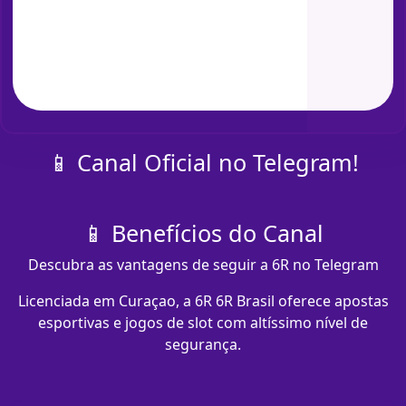
📱 Canal Oficial no Telegram!
📱 Benefícios do Canal
Descubra as vantagens de seguir a 6R no Telegram
Licenciada em Curaçao, a 6R 6R Brasil oferece apostas
esportivas e jogos de slot com altíssimo nível de
segurança.