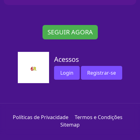
SEGUIR AGORA
Acessos
Login
Registrar-se
Políticas de Privacidade
Termos e Condições
Sitemap