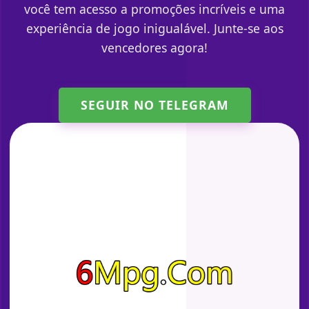
você tem acesso a promoções incríveis e uma
experiência de jogo inigualável. Junte-se aos
vencedores agora!
SEGUIR NO TELEGRAM