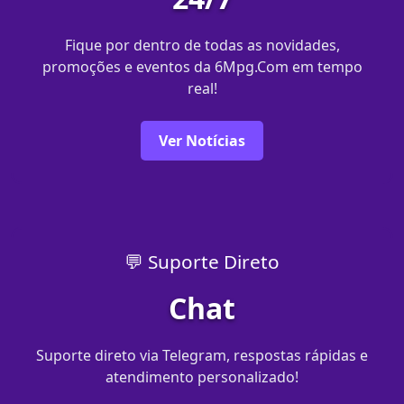
Fique por dentro de todas as novidades,
promoções e eventos da 6Mpg.Com em tempo
real!
Ver Notícias
💬 Suporte Direto
Chat
Suporte direto via Telegram, respostas rápidas e
atendimento personalizado!