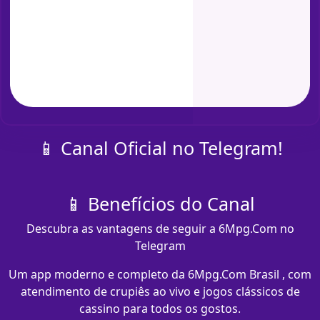
📱 Canal Oficial no Telegram!
📱 Benefícios do Canal
Descubra as vantagens de seguir a 6Mpg.Com no
Telegram
Um app moderno e completo da 6Mpg.Com Brasil , com
atendimento de crupiês ao vivo e jogos clássicos de
cassino para todos os gostos.