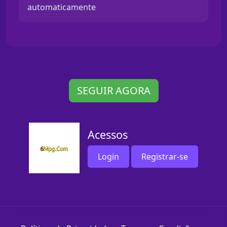
automaticamente
SEGUIR AGORA
Acessos
Login
Registrar-se