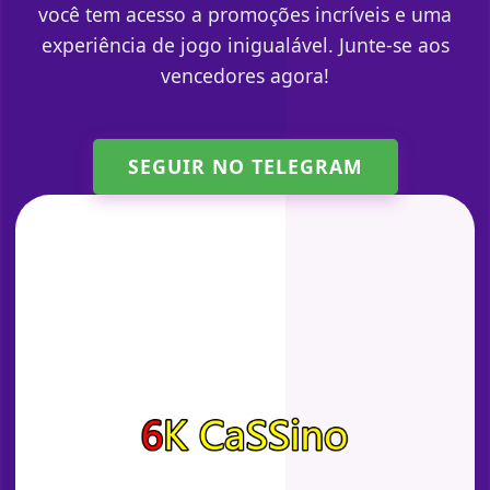
você tem acesso a promoções incríveis e uma
experiência de jogo inigualável. Junte-se aos
vencedores agora!
SEGUIR NO TELEGRAM