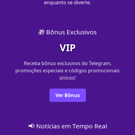
enquanto se diverte.
🎁 Bônus Exclusivos
VIP
Receba bônus exclusivos do Telegram,
promoções especiais e códigos promocionais
únicos!
Ver Bônus
📢 Notícias em Tempo Real