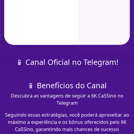
📱 Canal Oficial no Telegram!
📱 Benefícios do Canal
Descubra as vantagens de seguir a 6K CaSSino no
Telegram
Seguindo essas estratégias, você poderá aproveitar ao
máximo a experiência e os bônus oferecidos pelo 6K
CaSSino, garantindo mais chances de sucesso