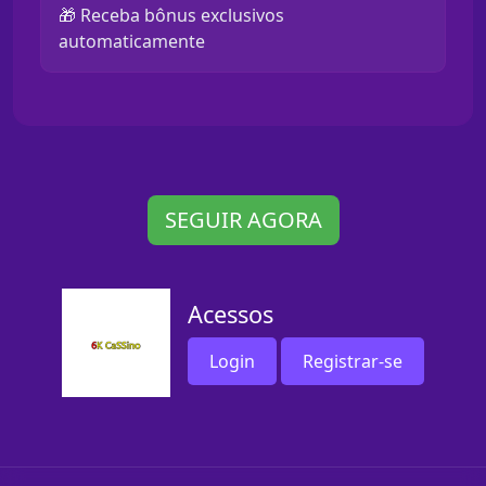
🎁 Receba bônus exclusivos
automaticamente
SEGUIR AGORA
Acessos
Login
Registrar-se