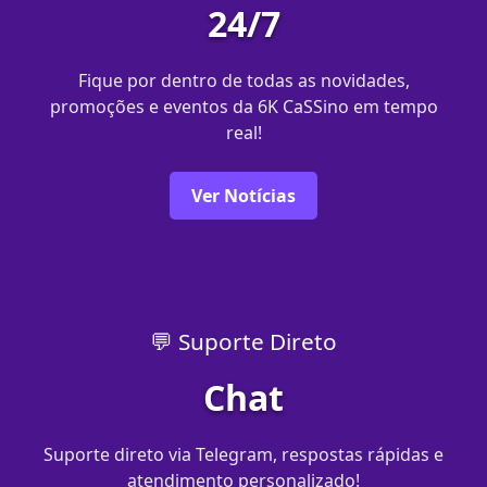
24/7
Fique por dentro de todas as novidades,
promoções e eventos da 6K CaSSino em tempo
real!
Ver Notícias
💬 Suporte Direto
Chat
Suporte direto via Telegram, respostas rápidas e
atendimento personalizado!