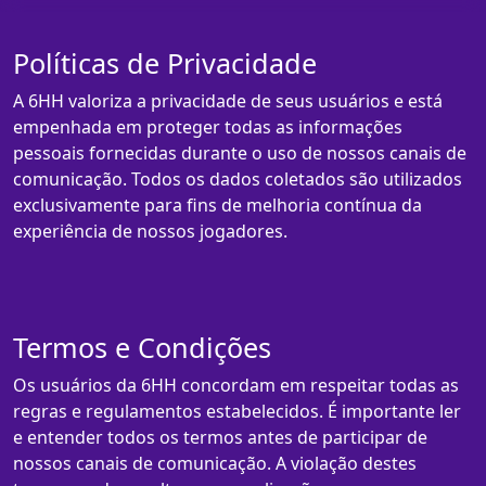
Políticas de Privacidade
A 6HH valoriza a privacidade de seus usuários e está
empenhada em proteger todas as informações
pessoais fornecidas durante o uso de nossos canais de
comunicação. Todos os dados coletados são utilizados
exclusivamente para fins de melhoria contínua da
experiência de nossos jogadores.
Termos e Condições
Os usuários da 6HH concordam em respeitar todas as
regras e regulamentos estabelecidos. É importante ler
e entender todos os termos antes de participar de
nossos canais de comunicação. A violação destes