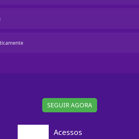
a
aticamente
SEGUIR AGORA
Acessos