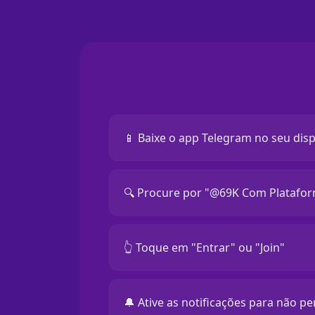
📱 Baixe o app Telegram no seu disp
🔍 Procure por "@69K Com Platafor
👆 Toque em "Entrar" ou "Join"
🔔 Ative as notificações para não p