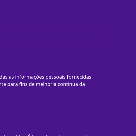
das as informações pessoais fornecidas
te para fins de melhoria contínua da