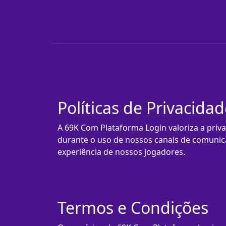
Políticas de Privacida
A 69K Com Plataforma Login valoriza a pri
durante o uso de nossos canais de comunica
experiência de nossos jogadores.
Termos e Condições