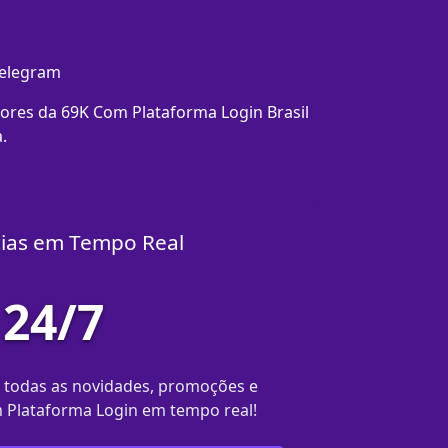
Telegram
ores da 69K Com Plataforma Login Brasil
.
cias em Tempo Real
24/7
e todas as novidades, promoções e
 Plataforma Login em tempo real!