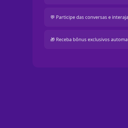
💬 Participe das conversas e interaj
🎁 Receba bônus exclusivos autom