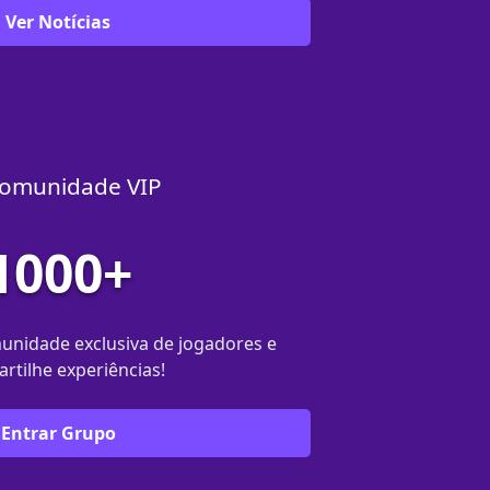
Ver Notícias
Comunidade VIP
1000+
unidade exclusiva de jogadores e
rtilhe experiências!
Entrar Grupo