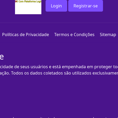
Login
Registrar-se
Políticas de Privacidade
Termos e Condições
Sitemap
de
vacidade de seus usuários e está empenhada em proteger to
ção. Todos os dados coletados são utilizados exclusivamen