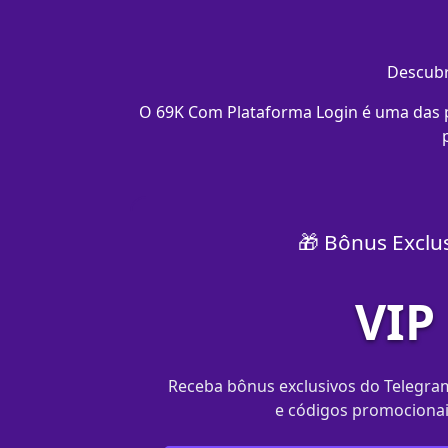
Descubr
O 69K Com Plataforma Login é uma das p
🎁 Bônus Exclu
VIP
Receba bônus exclusivos do Telegra
e códigos promocionai