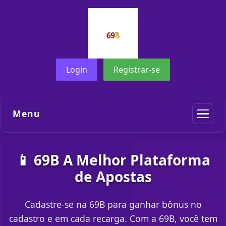
Login
Registrar-se
Menu
📱 69B A Melhor Plataforma
de Apostas
Cadastre-se na 69B para ganhar bônus no
cadastro e em cada recarga. Com a 69B, você tem