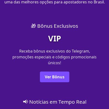
uma das melhores opções para apostadores no Brasil.
🎁 Bônus Exclusivos
VIP
Receba bônus exclusivos do Telegram,
promoções especiais e códigos promocionais
únicos!
Ver Bônus
📢 Notícias em Tempo Real