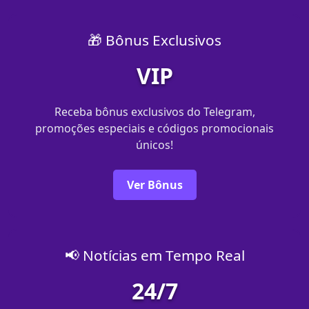
🎁 Bônus Exclusivos
VIP
Receba bônus exclusivos do Telegram,
promoções especiais e códigos promocionais
únicos!
Ver Bônus
📢 Notícias em Tempo Real
24/7