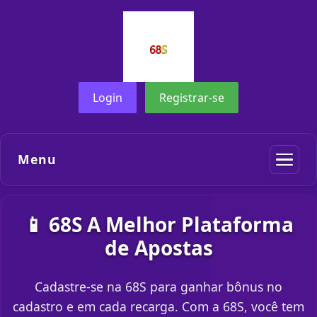
Login
Registrar-se
Menu
📱 68S A Melhor Plataforma
de Apostas
Cadastre-se na 68S para ganhar bônus no
cadastro e em cada recarga. Com a 68S, você tem