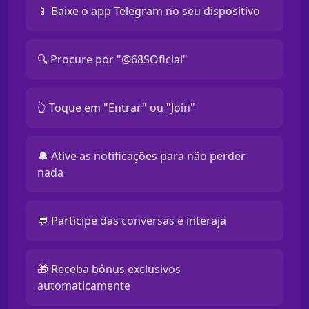
📱 Baixe o app Telegram no seu dispositivo
🔍 Procure por "@68SOficial"
👆 Toque em "Entrar" ou "Join"
🔔 Ative as notificações para não perder
nada
💬 Participe das conversas e interaja
🎁 Receba bônus exclusivos
automaticamente