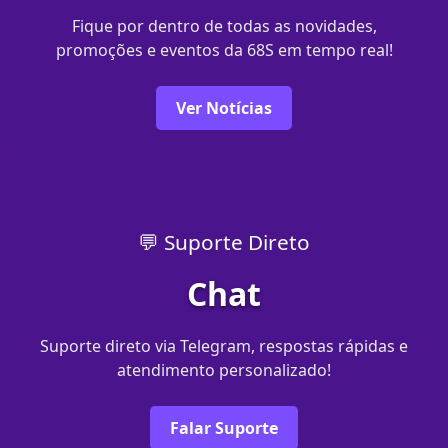
Fique por dentro de todas as novidades,
promoções e eventos da 68S em tempo real!
Ver Notícias
💬 Suporte Direto
Chat
Suporte direto via Telegram, respostas rápidas e
atendimento personalizado!
Falar Suporte