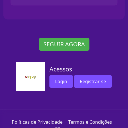
SEGUIR AGORA
Acessos
Login
Registrar-se
Políticas de Privacidade
Termos e Condições