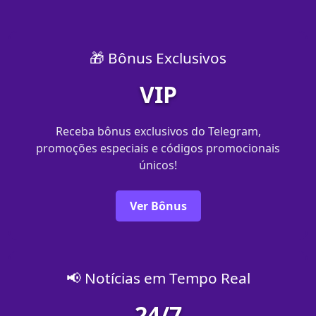
🎁 Bônus Exclusivos
VIP
Receba bônus exclusivos do Telegram,
promoções especiais e códigos promocionais
únicos!
Ver Bônus
📢 Notícias em Tempo Real
24/7