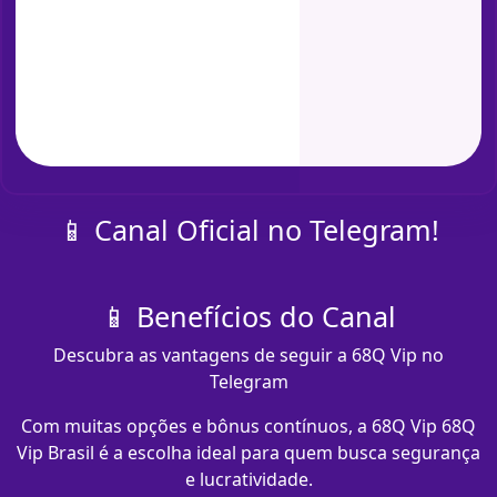
📱 Canal Oficial no Telegram!
📱 Benefícios do Canal
Descubra as vantagens de seguir a 68Q Vip no
Telegram
Com muitas opções e bônus contínuos, a 68Q Vip 68Q
Vip Brasil é a escolha ideal para quem busca segurança
e lucratividade.