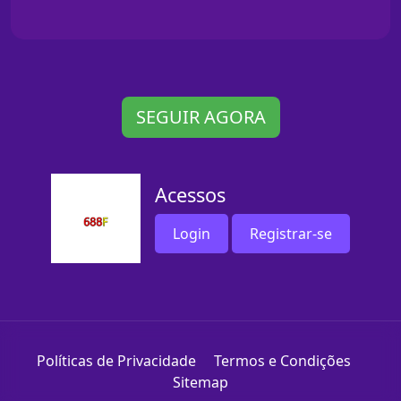
SEGUIR AGORA
Acessos
Login
Registrar-se
Políticas de Privacidade
Termos e Condições
Sitemap