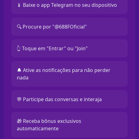
📱 Baixe o app Telegram no seu dispositivo
🔍 Procure por "@688FOficial"
👆 Toque em "Entrar" ou "Join"
🔔 Ative as notificações para não perder
nada
💬 Participe das conversas e interaja
🎁 Receba bônus exclusivos
automaticamente