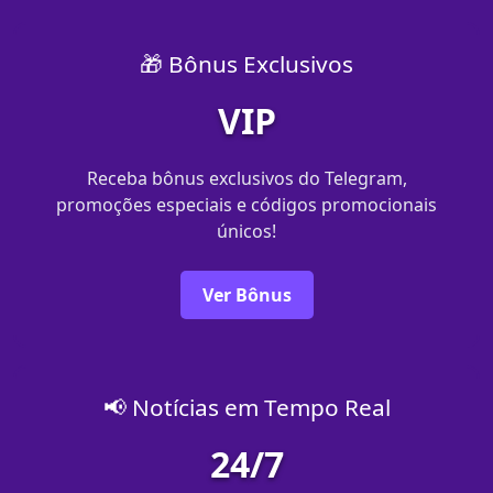
🎁 Bônus Exclusivos
VIP
Receba bônus exclusivos do Telegram,
promoções especiais e códigos promocionais
únicos!
Ver Bônus
📢 Notícias em Tempo Real
24/7