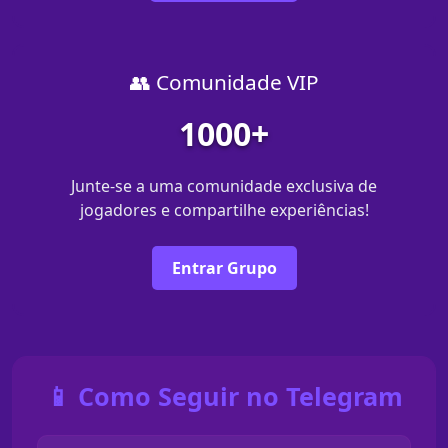
👥 Comunidade VIP
1000+
Junte-se a uma comunidade exclusiva de
jogadores e compartilhe experiências!
Entrar Grupo
📱 Como Seguir no Telegram