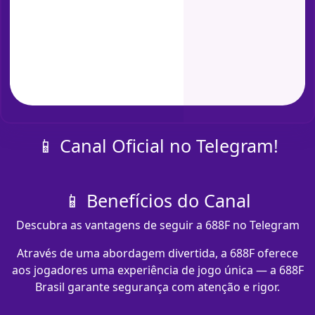
📱 Canal Oficial no Telegram!
📱 Benefícios do Canal
Descubra as vantagens de seguir a 688F no Telegram
Através de uma abordagem divertida, a 688F oferece
aos jogadores uma experiência de jogo única — a 688F
Brasil garante segurança com atenção e rigor.