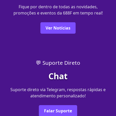
Fique por dentro de todas as novidades,
promoções e eventos da 688F em tempo real!
Ver Notícias
💬 Suporte Direto
Chat
Suporte direto via Telegram, respostas rápidas e
atendimento personalizado!
Falar Suporte