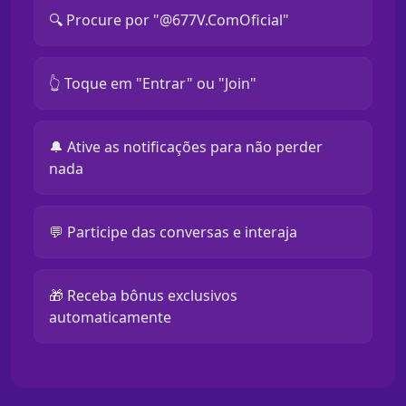
🔍 Procure por "@677V.ComOficial"
👆 Toque em "Entrar" ou "Join"
🔔 Ative as notificações para não perder
nada
💬 Participe das conversas e interaja
🎁 Receba bônus exclusivos
automaticamente