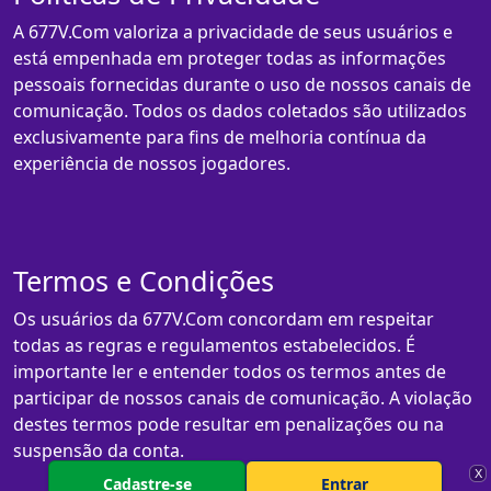
A 677V.Com valoriza a privacidade de seus usuários e
está empenhada em proteger todas as informações
pessoais fornecidas durante o uso de nossos canais de
comunicação. Todos os dados coletados são utilizados
exclusivamente para fins de melhoria contínua da
experiência de nossos jogadores.
Termos e Condições
Os usuários da 677V.Com concordam em respeitar
todas as regras e regulamentos estabelecidos. É
importante ler e entender todos os termos antes de
participar de nossos canais de comunicação. A violação
destes termos pode resultar em penalizações ou na
suspensão da conta.
X
Cadastre-se
Entrar