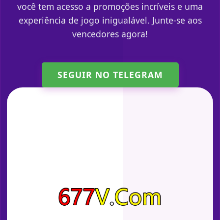
você tem acesso a promoções incríveis e uma
experiência de jogo inigualável. Junte-se aos
vencedores agora!
SEGUIR NO TELEGRAM