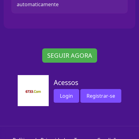
automaticamente
SEGUIR AGORA
Acessos
Login
Registrar-se