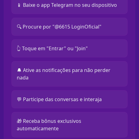
📱 Baixe o app Telegram no seu dispositivo
🔍 Procure por "@6615 LoginOficial"
👆 Toque em "Entrar" ou "Join"
🔔 Ative as notificações para não perder
nada
💬 Participe das conversas e interaja
🎁 Receba bônus exclusivos
automaticamente