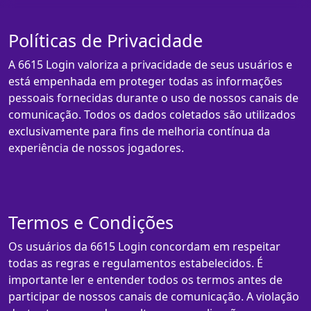
Políticas de Privacidade
A 6615 Login valoriza a privacidade de seus usuários e
está empenhada em proteger todas as informações
pessoais fornecidas durante o uso de nossos canais de
comunicação. Todos os dados coletados são utilizados
exclusivamente para fins de melhoria contínua da
experiência de nossos jogadores.
Termos e Condições
Os usuários da 6615 Login concordam em respeitar
todas as regras e regulamentos estabelecidos. É
importante ler e entender todos os termos antes de
participar de nossos canais de comunicação. A violação