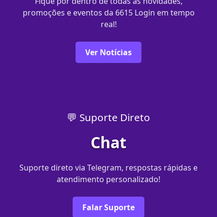
Fique por dentro de todas as novidades,
promoções e eventos da 6615 Login em tempo
real!
Ver Notícias
💬 Suporte Direto
Chat
Suporte direto via Telegram, respostas rápidas e
atendimento personalizado!
Falar Suporte