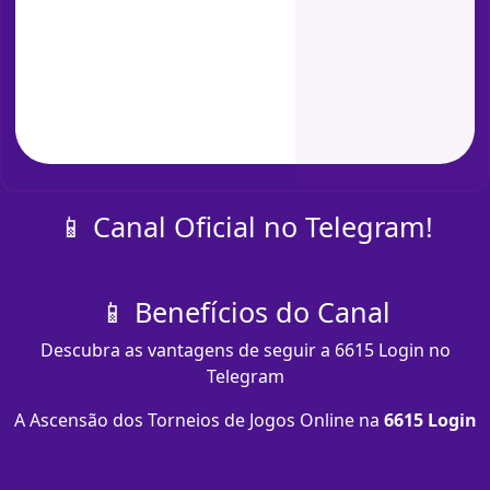
📱 Canal Oficial no Telegram!
📱 Benefícios do Canal
Descubra as vantagens de seguir a 6615 Login no
Telegram
A Ascensão dos Torneios de Jogos Online na
6615 Login