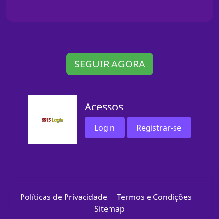
SEGUIR AGORA
Acessos
Login
Registrar-se
Políticas de Privacidade
Termos e Condições
Sitemap