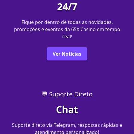
24/7
Fique por dentro de todas as novidades,
promoções e eventos da 65X Casino em tempo
real!
Ver Notícias
💬 Suporte Direto
Chat
Suporte direto via Telegram, respostas rápidas e
atendimento personalizado!