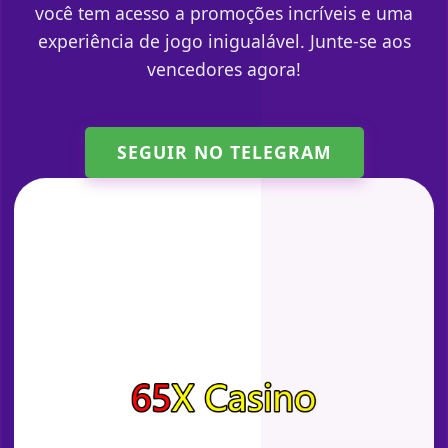
você tem acesso a promoções incríveis e uma
experiência de jogo inigualável. Junte-se aos
vencedores agora!
SEGUIR NO TELEGRAM