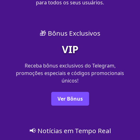
para todos os seus usuários.
🎁 Bônus Exclusivos
VIP
Receba bônus exclusivos do Telegram,
promoções especiais e códigos promocionais
únicos!
Ver Bônus
📢 Notícias em Tempo Real