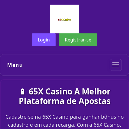
Login
Registrar-se
Menu
📱 65X Casino A Melhor
Plataforma de Apostas
Cadastre-se na 65X Casino para ganhar bônus no
cadastro e em cada recarga. Com a 65X Casino,