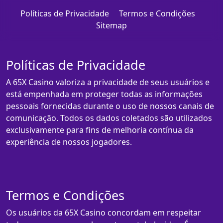
Políticas de Privacidade
Termos e Condições
Sitemap
Políticas de Privacidade
A 65X Casino valoriza a privacidade de seus usuários e
está empenhada em proteger todas as informações
pessoais fornecidas durante o uso de nossos canais de
comunicação. Todos os dados coletados são utilizados
exclusivamente para fins de melhoria contínua da
experiência de nossos jogadores.
Termos e Condições
Os usuários da 65X Casino concordam em respeitar