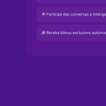
💬 Participe das conversas e interaj
🎁 Receba bônus exclusivos autom