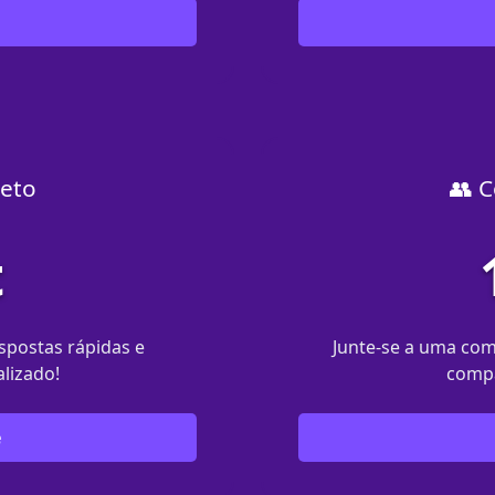
reto
👥 
t
espostas rápidas e
Junte-se a uma com
lizado!
compa
e