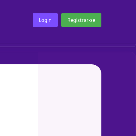
Login
Registrar-se