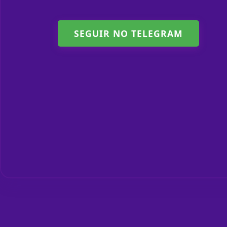
SEGUIR NO TELEGRAM