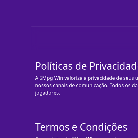
Políticas de Privacida
A 5Mpg Win valoriza a privacidade de seus
nossos canais de comunicação. Todos os dad
jogadores.
Termos e Condições