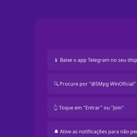
📱 Baixe o app Telegram no seu disp
🔍 Procure por "@5Mpg WinOficial"
👆 Toque em "Entrar" ou "Join"
🔔 Ative as notificações para não p