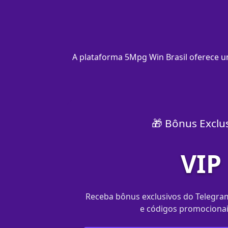
A plataforma 5Mpg Win Brasil oferece u
🎁 Bônus Exclu
VIP
Receba bônus exclusivos do Telegra
e códigos promocionai