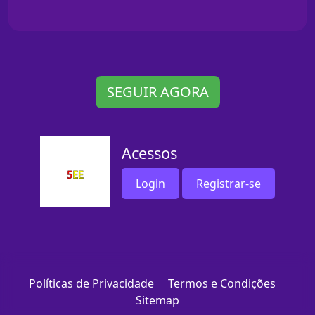
SEGUIR AGORA
Acessos
Login
Registrar-se
Políticas de Privacidade
Termos e Condições
Sitemap