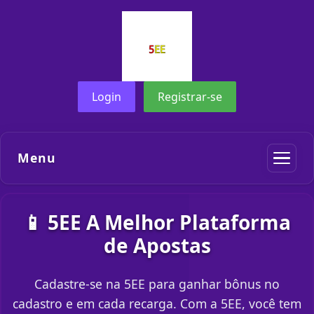
Login
Registrar-se
Menu
📱 5EE A Melhor Plataforma
de Apostas
Cadastre-se na 5EE para ganhar bônus no
cadastro e em cada recarga. Com a 5EE, você tem