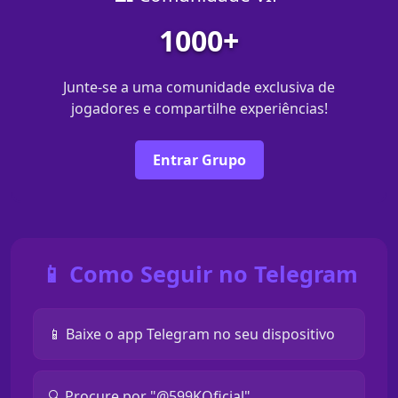
1000+
Junte-se a uma comunidade exclusiva de
jogadores e compartilhe experiências!
Entrar Grupo
📱 Como Seguir no Telegram
📱 Baixe o app Telegram no seu dispositivo
🔍 Procure por "@599KOficial"