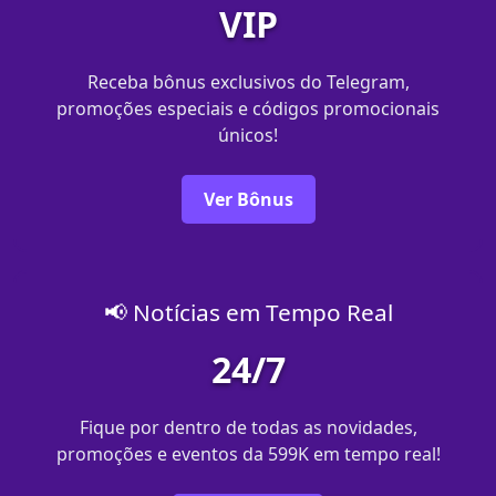
VIP
Receba bônus exclusivos do Telegram,
promoções especiais e códigos promocionais
únicos!
Ver Bônus
📢 Notícias em Tempo Real
24/7
Fique por dentro de todas as novidades,
promoções e eventos da 599K em tempo real!