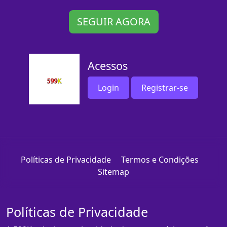
SEGUIR AGORA
Acessos
Login
Registrar-se
Políticas de Privacidade
Termos e Condições
Sitemap
Políticas de Privacidade