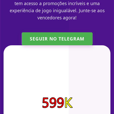
tem acesso a promoções incríveis e uma
experiência de jogo inigualável. Junte-se aos
vencedores agora!
SEGUIR NO TELEGRAM