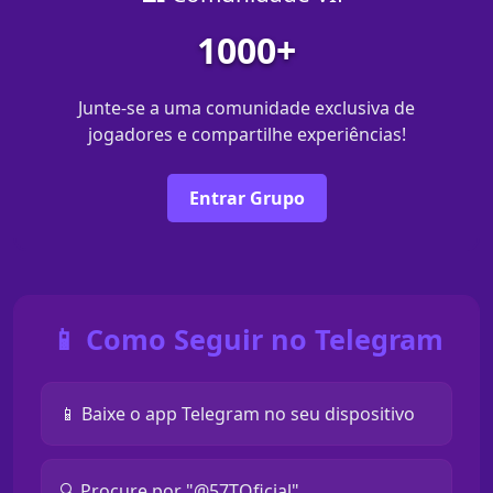
1000+
Junte-se a uma comunidade exclusiva de
jogadores e compartilhe experiências!
Entrar Grupo
📱 Como Seguir no Telegram
📱 Baixe o app Telegram no seu dispositivo
🔍 Procure por "@57TOficial"