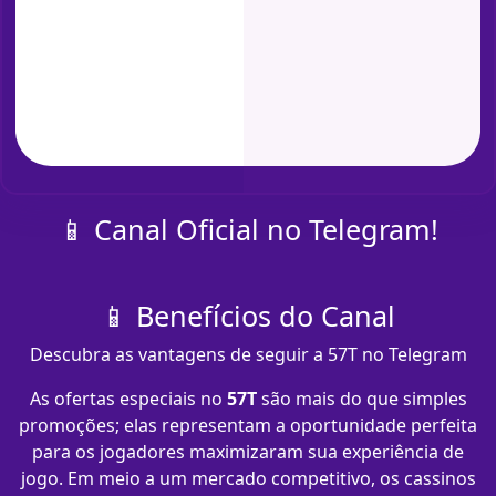
📱 Canal Oficial no Telegram!
📱 Benefícios do Canal
Descubra as vantagens de seguir a 57T no Telegram
As ofertas especiais no
57T
são mais do que simples
promoções; elas representam a oportunidade perfeita
para os jogadores maximizaram sua experiência de
jogo. Em meio a um mercado competitivo, os cassinos