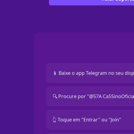
📱 Baixe o app Telegram no seu disp
🔍 Procure por "@57A CaSSinoOficia
👆 Toque em "Entrar" ou "Join"