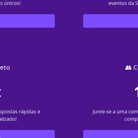
s únicos!
eventos da 
reto
👥 
t
espostas rápidas e
Junte-se a uma com
lizado!
compa
e