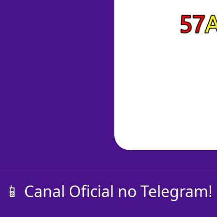
📱 Canal Oficial no Telegram!