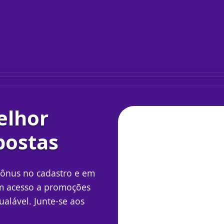
elhor
postas
bônus no cadastro e em
em acesso a promoções
ualável. Junte-se aos