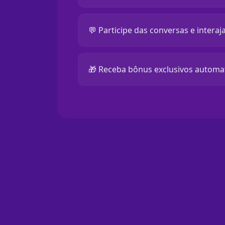
💬 Participe das conversas e interaj
🎁 Receba bônus exclusivos autom