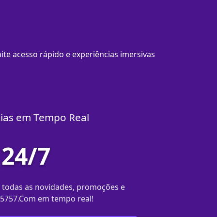
te acesso rápido e experiências imersivas
cias em Tempo Real
24/7
e todas as novidades, promoções e
 5757.Com em tempo real!