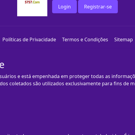
Login
Registrar-se
Políticas de Privacidade
Termos e Condições
Sitemap
de
usuários e está empenhada em proteger todas as informaçõ
os coletados são utilizados exclusivamente para fins de m