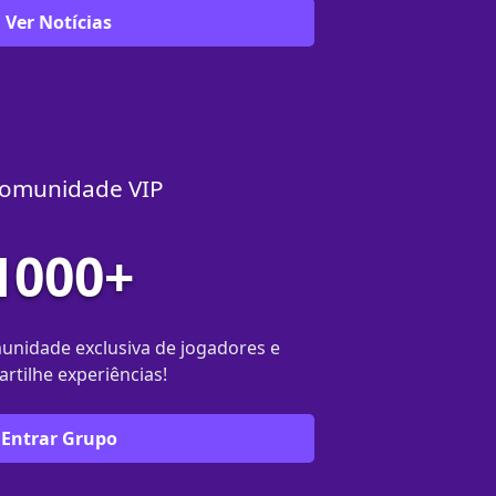
Ver Notícias
Comunidade VIP
1000+
unidade exclusiva de jogadores e
rtilhe experiências!
Entrar Grupo