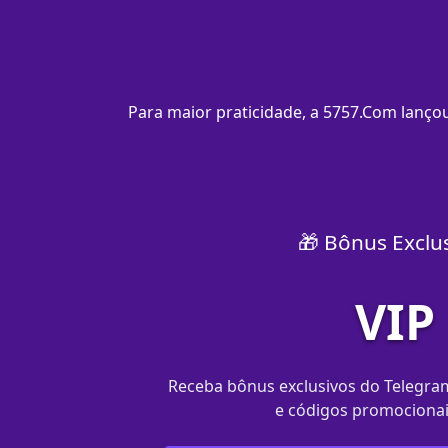
Para maior praticidade, a 5757.Com lanço
🎁 Bônus Exclu
VIP
Receba bônus exclusivos do Telegra
e códigos promocionai