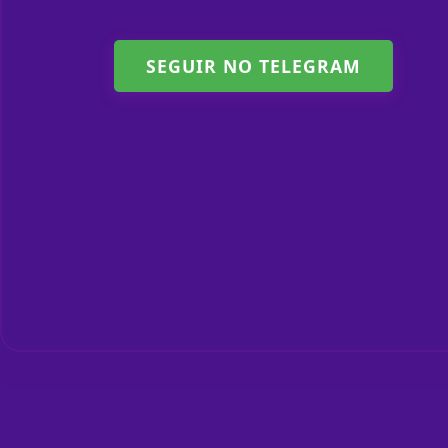
SEGUIR NO TELEGRAM