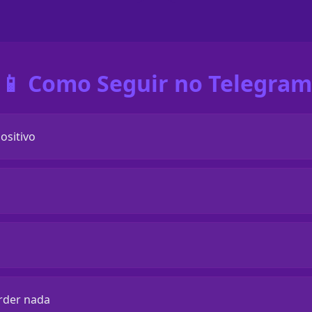
📱 Como Seguir no Telegram
ositivo
erder nada