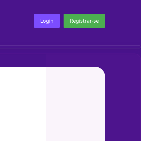
Login
Registrar-se