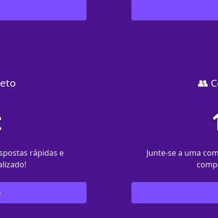
reto
👥 
t
espostas rápidas e
Junte-se a uma com
lizado!
compa
e