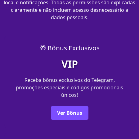
local e notificações. Todas as permissões são explicadas
claramente e não incluem acesso desnecessário a
dados pessoais.
🎁 Bônus Exclusivos
VIP
Receba bônus exclusivos do Telegram,
promoções especiais e códigos promocionais
únicos!
Ver Bônus