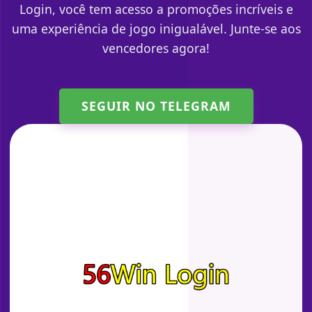
Login, você tem acesso a promoções incríveis e
uma experiência de jogo inigualável. Junte-se aos
vencedores agora!
SEGUIR NO TELEGRAM