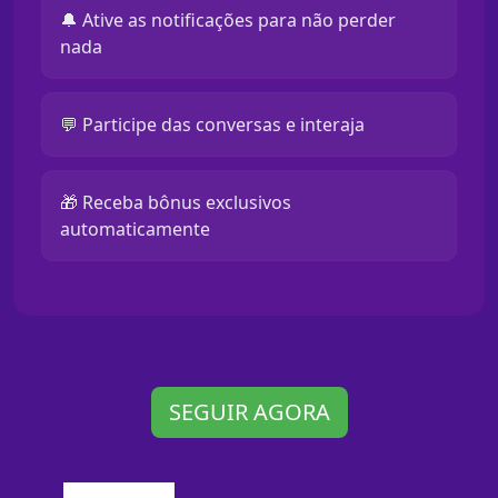
🔔 Ative as notificações para não perder
nada
💬 Participe das conversas e interaja
🎁 Receba bônus exclusivos
automaticamente
SEGUIR AGORA