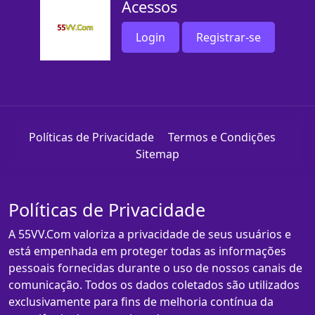
Acessos
Login
Registrar-se
Políticas de Privacidade
Termos e Condições
Sitemap
Políticas de Privacidade
A 55VV.Com valoriza a privacidade de seus usuários e
está empenhada em proteger todas as informações
pessoais fornecidas durante o uso de nossos canais de
comunicação. Todos os dados coletados são utilizados
exclusivamente para fins de melhoria contínua da