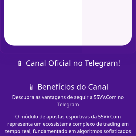
📱 Canal Oficial no Telegram!
📱 Benefícios do Canal
Descubra as vantagens de seguir a 55VV.Com no
Telegram
O módulo de apostas esportivas da 55VV.Com
representa um ecossistema complexo de trading em
tempo real, fundamentado em algoritmos sofisticados