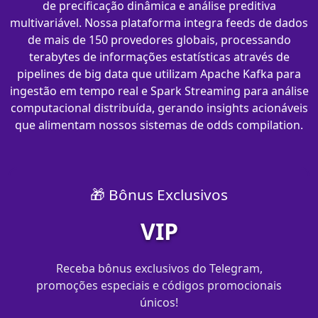
de precificação dinâmica e análise preditiva
multivariável. Nossa plataforma integra feeds de dados
de mais de 150 provedores globais, processando
terabytes de informações estatísticas através de
pipelines de big data que utilizam Apache Kafka para
ingestão em tempo real e Spark Streaming para análise
computacional distribuída, gerando insights acionáveis
que alimentam nossos sistemas de odds compilation.
🎁 Bônus Exclusivos
VIP
Receba bônus exclusivos do Telegram,
promoções especiais e códigos promocionais
únicos!