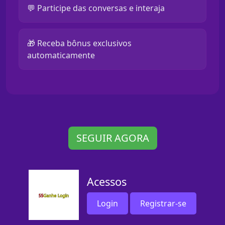
💬 Participe das conversas e interaja
🎁 Receba bônus exclusivos
automaticamente
SEGUIR AGORA
Acessos
Login
Registrar-se