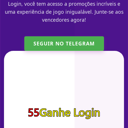
Login, você tem acesso a promoções incríveis e
uma experiência de jogo inigualável. Junte-se aos
vencedores agora!
SEGUIR NO TELEGRAM