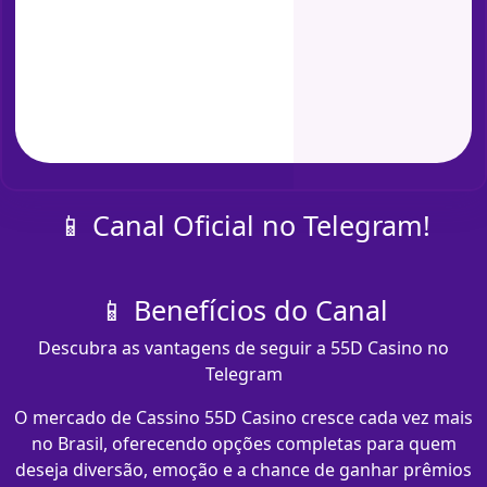
📱 Canal Oficial no Telegram!
📱 Benefícios do Canal
Descubra as vantagens de seguir a 55D Casino no
Telegram
O mercado de Cassino 55D Casino cresce cada vez mais
no Brasil, oferecendo opções completas para quem
deseja diversão, emoção e a chance de ganhar prêmios