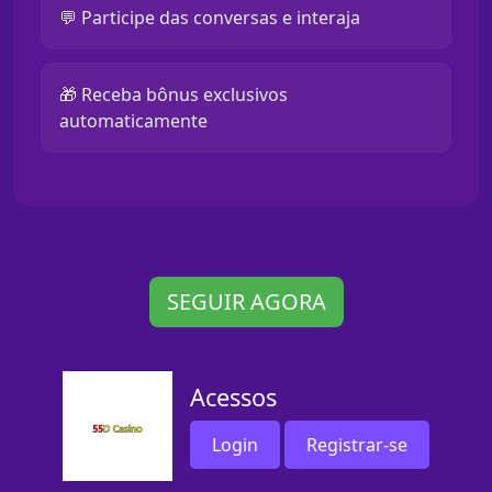
💬 Participe das conversas e interaja
🎁 Receba bônus exclusivos
automaticamente
SEGUIR AGORA
Acessos
Login
Registrar-se