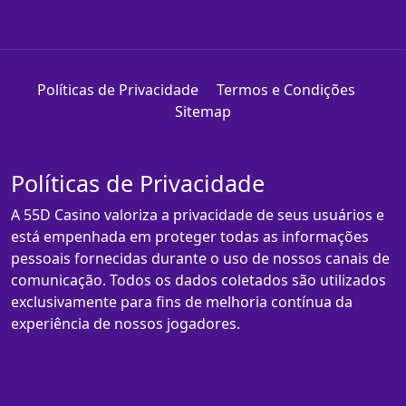
Políticas de Privacidade
Termos e Condições
Sitemap
Políticas de Privacidade
A 55D Casino valoriza a privacidade de seus usuários e
está empenhada em proteger todas as informações
pessoais fornecidas durante o uso de nossos canais de
comunicação. Todos os dados coletados são utilizados
exclusivamente para fins de melhoria contínua da
experiência de nossos jogadores.