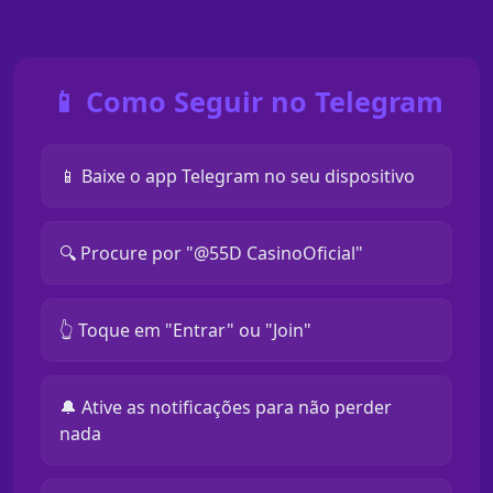
📱 Como Seguir no Telegram
📱 Baixe o app Telegram no seu dispositivo
🔍 Procure por "@55D CasinoOficial"
👆 Toque em "Entrar" ou "Join"
🔔 Ative as notificações para não perder
nada