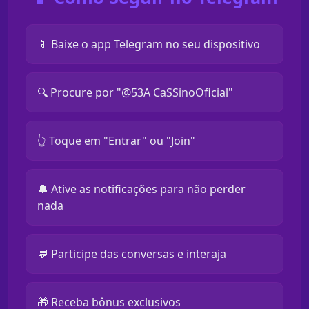
📱 Baixe o app Telegram no seu dispositivo
🔍 Procure por "@53A CaSSinoOficial"
👆 Toque em "Entrar" ou "Join"
🔔 Ative as notificações para não perder
nada
💬 Participe das conversas e interaja
🎁 Receba bônus exclusivos