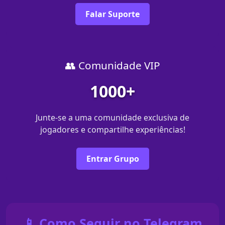
Falar Suporte
👥 Comunidade VIP
1000+
Junte-se a uma comunidade exclusiva de
jogadores e compartilhe experiências!
Entrar Grupo
📱 Como Seguir no Telegram