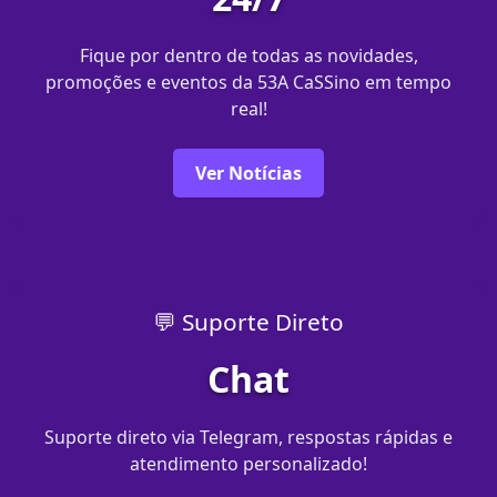
Fique por dentro de todas as novidades,
promoções e eventos da 53A CaSSino em tempo
real!
Ver Notícias
💬 Suporte Direto
Chat
Suporte direto via Telegram, respostas rápidas e
atendimento personalizado!