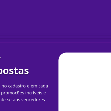
r
postas
 no cadastro e em cada
 promoções incríveis e
unte-se aos vencedores