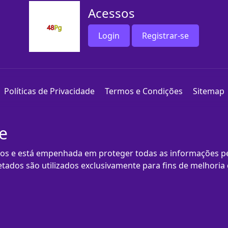
Acessos
Login
Registrar-se
Políticas de Privacidade
Termos e Condições
Sitemap
de
rios e está empenhada em proteger todas as informações p
tados são utilizados exclusivamente para fins de melhoria