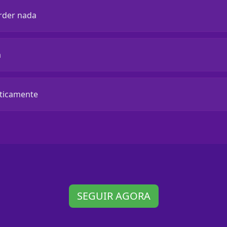
erder nada
a
aticamente
SEGUIR AGORA