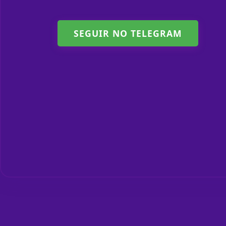
SEGUIR NO TELEGRAM