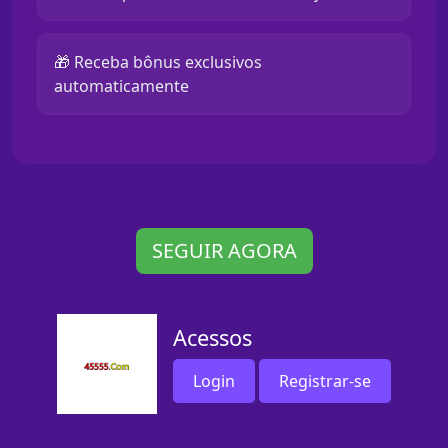
🎁 Receba bônus exclusivos
automaticamente
SEGUIR AGORA
Acessos
Login
Registrar-se