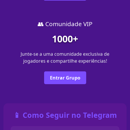
👥 Comunidade VIP
1000+
Junte-se a uma comunidade exclusiva de
jogadores e compartilhe experiências!
Entrar Grupo
📱 Como Seguir no Telegram