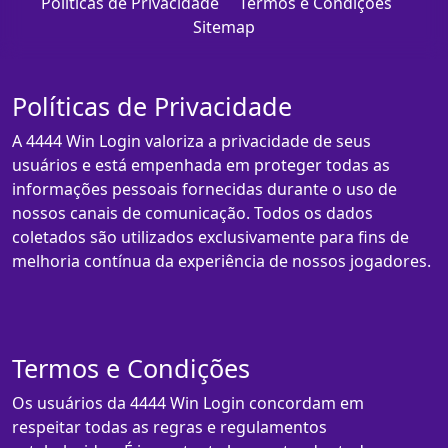
Políticas de Privacidade
Termos e Condições
Sitemap
Políticas de Privacidade
A 4444 Win Login valoriza a privacidade de seus
usuários e está empenhada em proteger todas as
informações pessoais fornecidas durante o uso de
nossos canais de comunicação. Todos os dados
coletados são utilizados exclusivamente para fins de
melhoria contínua da experiência de nossos jogadores.
Termos e Condições
Os usuários da 4444 Win Login concordam em
respeitar todas as regras e regulamentos