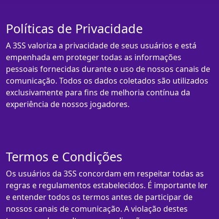
Políticas de Privacidade
A 3SS valoriza a privacidade de seus usuários e está
empenhada em proteger todas as informações
pessoais fornecidas durante o uso de nossos canais de
comunicação. Todos os dados coletados são utilizados
exclusivamente para fins de melhoria contínua da
experiência de nossos jogadores.
Termos e Condições
Os usuários da 3SS concordam em respeitar todas as
regras e regulamentos estabelecidos. É importante ler
e entender todos os termos antes de participar de
nossos canais de comunicação. A violação destes