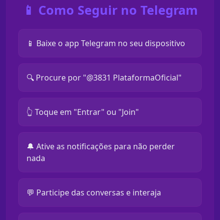
📱 Como Seguir no Telegram
📱 Baixe o app Telegram no seu dispositivo
🔍 Procure por "@3831 PlataformaOficial"
👆 Toque em "Entrar" ou "Join"
🔔 Ative as notificações para não perder
nada
💬 Participe das conversas e interaja