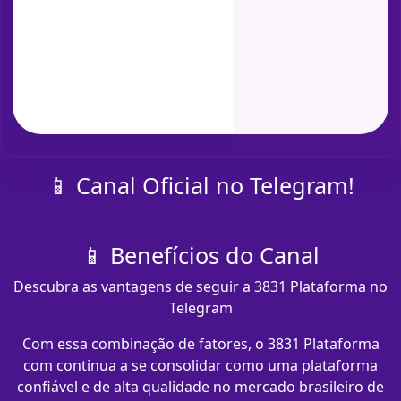
📱 Canal Oficial no Telegram!
📱 Benefícios do Canal
Descubra as vantagens de seguir a 3831 Plataforma no
Telegram
Com essa combinação de fatores, o 3831 Plataforma
com​ continua a se consolidar como uma plataforma
confiável e de alta qualidade no mercado brasileiro de