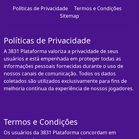
Políticas de Privacidade
Termos e Condições
Sitemap
Políticas de Privacidade
A 3831 Plataforma valoriza a privacidade de seus
usuários e está empenhada em proteger todas as
informações pessoais fornecidas durante o uso de
nossos canais de comunicação. Todos os dados
coletados são utilizados exclusivamente para fins de
melhoria contínua da experiência de nossos jogadores.
Termos e Condições
Os usuários da 3831 Plataforma concordam em