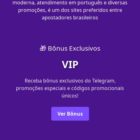
moderna, atendimento em português e diversas
promoções, é um dos sites preferidos entre
apostadores brasileiros
🎁 Bônus Exclusivos
VIP
Receba bônus exclusivos do Telegram,
promoções especiais e códigos promocionais
únicos!
Ver Bônus