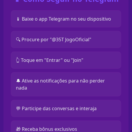
📱 Baixe o app Telegram no seu dispositivo
🔍 Procure por "@35T JogoOficial"
👆 Toque em "Entrar" ou "Join"
🔔 Ative as notificações para não perder
nada
💬 Participe das conversas e interaja
🎁 Receba bônus exclusivos