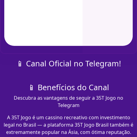
📱 Canal Oficial no Telegram!
📱 Benefícios do Canal
Descubra as vantagens de seguir a 35T Jogo no
Telegram
A 35T Jogo é um cassino recreativo com investimento
legal no Brasil — a plataforma 35T Jogo Brasil também é
extremamente popular na Ásia, com ótima reputação.