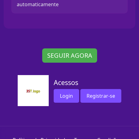
automaticamente
SEGUIR AGORA
Acessos
Login
Registrar-se