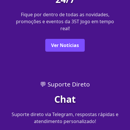
Fique por dentro de todas as novidades,
promoções e eventos da 35T Jogo em tempo
real!
Ver Notícias
💬 Suporte Direto
Chat
Suporte direto via Telegram, respostas rápidas e
atendimento personalizado!