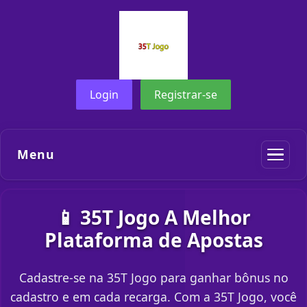
Login
Registrar-se
Menu
📱 35T Jogo A Melhor
Plataforma de Apostas
Cadastre-se na 35T Jogo para ganhar bônus no
cadastro e em cada recarga. Com a 35T Jogo, você