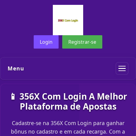
Login
Registrar-se
Menu
📱 356X Com Login A Melhor
Plataforma de Apostas
Cadastre-se na 356X Com Login para ganhar
bônus no cadastro e em cada recarga. Com a