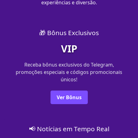
experiências e diversão.
🎁 Bônus Exclusivos
VIP
Receba bônus exclusivos do Telegram,
promoções especiais e códigos promocionais
únicos!
Ver Bônus
📢 Notícias em Tempo Real