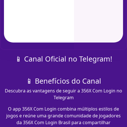
📱 Canal Oficial no Telegram!
📱 Benefícios do Canal
Descubra as vantagens de seguir a 356X Com Login no
Telegram
O app 356X Com Login combina múltiplos estilos de
jogos e reúne uma grande comunidade de jogadores
da 356X Com Login Brasil para compartilhar